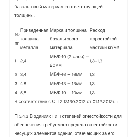
базальтовый материал соответствующей
толщины:
Приведенная
Марка и толщина
Расход
№
толщина
базальтового
жаростойкой
пп
металла
материала
мастики кг/м2
МБФ-10 (2 слоя) —
1
2,4
1,3+1,3
20мм
2
3,4
МБФ-16 — 16мм
1,3
3
4,8
МБФ-13 — 13мм
1,3
4
5,8
МБФ-10 — 10мм
1,3
В соответствие с СП 2.13130.2012 от 01.12.2012г. :
П 5.4.3 В зданиях I и II степеней огнестойкости для
обеспечения требуемого предела огнестойкости
несущих элементов здания, отвечающих за его