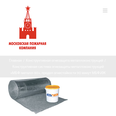
Главная
/
Конструктивная огнезащита металлоконструкций
/
Конструктивная система огнезащиты металлоконструкций
«МБФ-металл-90», предел огнестойкости 90 минут МБФ.ИЖ