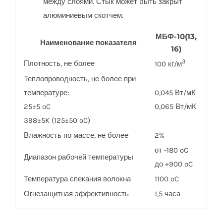
между слоями. Стык может быть закрыт
алюминиевым скотчем.
МБФ-10(13,
Наименование показателя
16)
3
Плотность, не более
100 кг/м
Теплопроводность, не более при
температуре:
0,045 Вт/мК
25±5 ºC
0,065 Вт/мК
398±5K (125±50 ºC)
Влажность по массе, не более
2%
от -180 ºC
Диапазон рабочей температуры
до +900 ºC
Температура спекания волокна
1100 ºC
Огнезащитная эффективность
1,5 часа