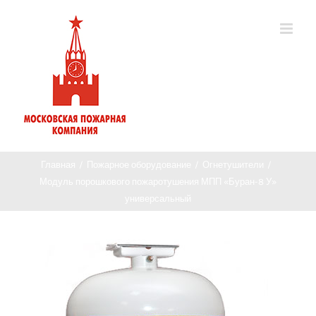
Главная
/
Пожарное оборудование
/
Огнетушители
/
Модуль порошкового пожаротушения МПП «Буран-8 У»
универсальный