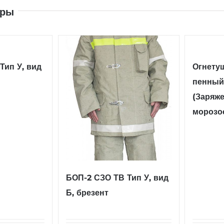
ары
Тип У, вид
Огнету
пенный
(Заряж
морозо
БОП-2 СЗО ТВ Тип У, вид
Б, брезент