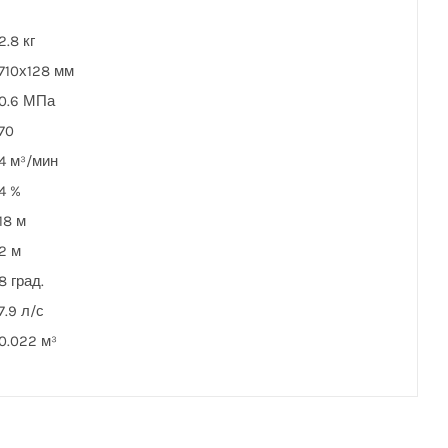
2.8 кг
710х128 мм
0.6 МПа
70
4 м³/мин
4 %
18 м
2 м
8 град.
7.9 л/с
0.022 м³