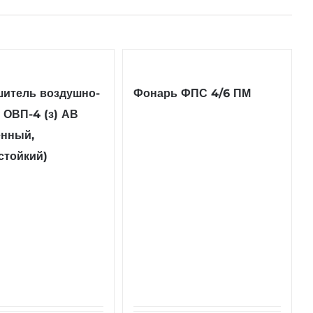
шитель воздушно-
Фонарь ФПС 4/6 ПМ
 ОВП-4 (з) АВ
енный,
стойкий)