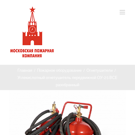
Главная
/
Пожарное оборудование
/
Огнетушители
/
Углекислотный огнетушитель передвижной ОУ-25 ВСЕ
разобранный