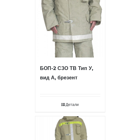
БОП-2 СЗО ТВ Тип У,
вид А, брезент
Детали