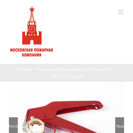
Главная
/
Пожарное оборудование
/
Огнетушители
/
ЗПУ к ОП-4,5,6,8,10
Previous
Next